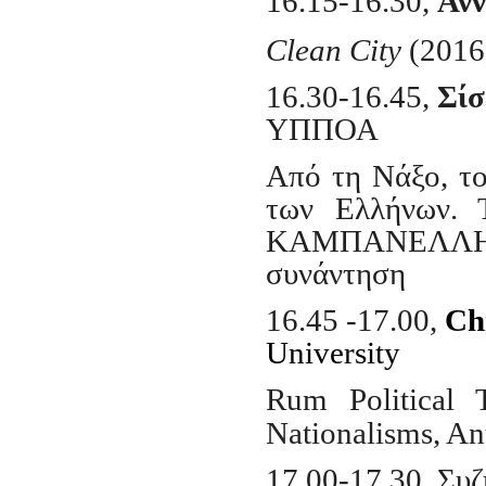
1
6
.15-1
6
.30,
Άν
Clean City
(2016)
16.30-16.45,
Σίσ
ΥΠΠΟΑ
Από τη Νάξο, τ
των Ελλήνων.
ΚΑΜΠΑΝΕΛΛΗΣ» 
συνάντηση
16.45 -17.00,
Ch
University
Rum Political 
Nationalisms, Ant
17.00-17.30, Συ