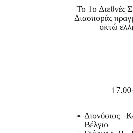
Το 1
o
Διεθνές Σ
Διασποράς πραγμ
οκτώ ελλ
17.00
Διονύσιος Κ
Βέλγιο