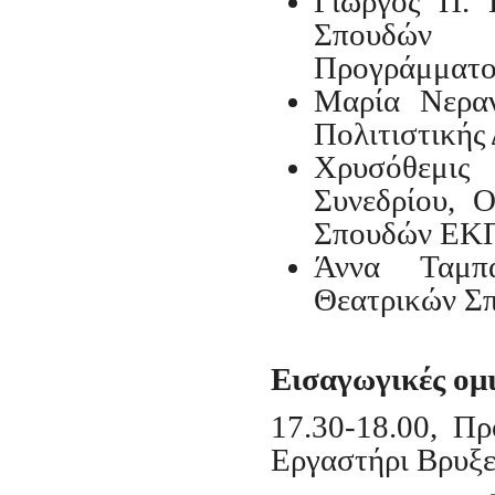
Γιώργος Π. 
Σπουδών Ε
Προγράμματο
Μαρία Νεραν
Πολιτιστικής
Χρυσόθεμις
Συνεδρίου, 
Σπουδών ΕΚ
Άννα Ταμπ
Θεατρικών 
Εισαγωγικές ομι
17.30-18.00, Π
Εργαστήρι Βρυξ