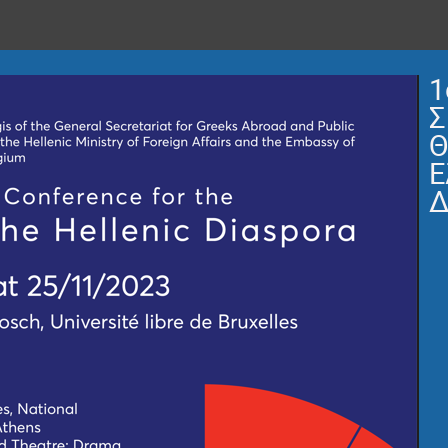
1
Σ
Θ
Ε
Δ