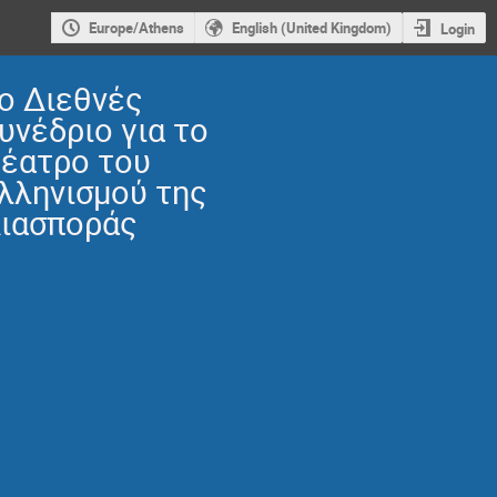
Europe/Athens
English (United Kingdom)
Login
o Διεθνές
υνέδριο για το
έατρο του
λληνισμού της
ιασποράς