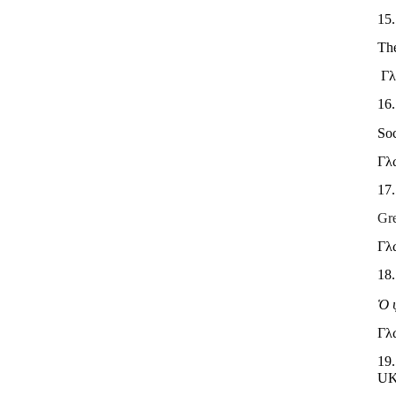
15
The
Γ
16
Soc
Γλ
17
Gre
Γλ
1
8
Ὁ
Γλ
19
U