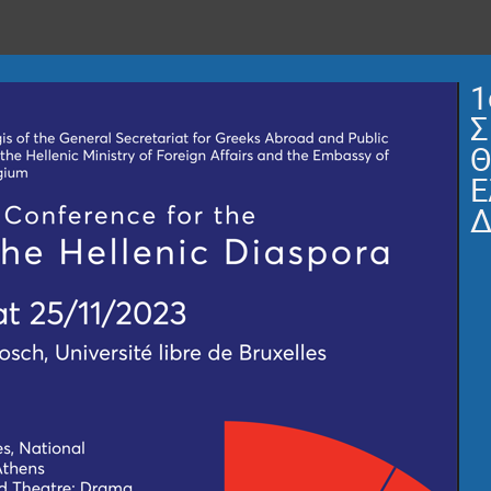
1
Σ
Θ
Ε
Δ