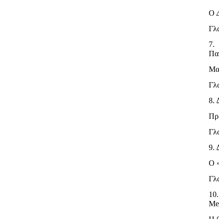
Ο
Γλ
7
Πα
Μα
Γλ
8.
Πρ
Γλ
9.
Ο «
Γλ
10
Med