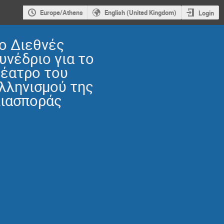
Europe/Athens
English (United Kingdom)
Login
o Διεθνές
υνέδριο για το
έατρο του
λληνισμού της
ιασποράς