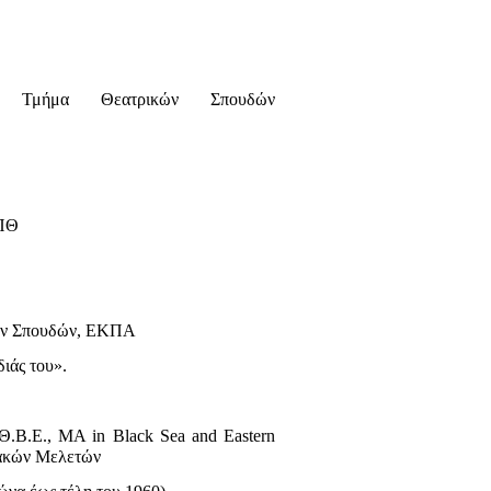
ας Τμήμα Θεατρικών Σπουδών
ου ΑΠΘ
κών Σπουδών, ΕΚΠΑ
ιάς του».
Θ
.
Β
.
Ε
., MA in
Black Sea and Eastern
ακών Μελετών