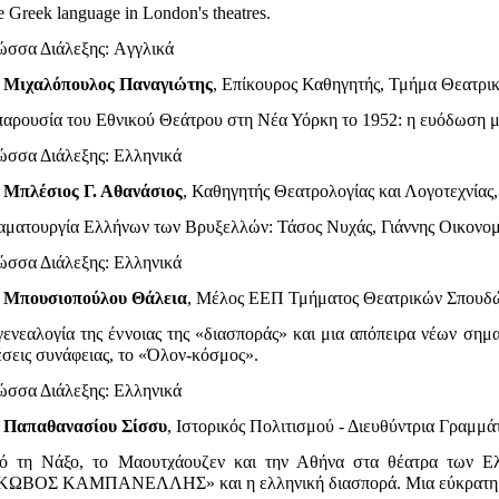
 Greek language in London's theatres.
ώσσα Διάλεξης: Aγγλικά
.
Μιχαλόπουλος Παναγιώτης
, Επίκουρος Καθηγητής, Τμήμα Θεα
παρουσία του Εθνικού Θεάτρου στη Νέα Υόρκη το 1952: η ευόδωση μ
ώσσα Διάλεξης: Eλληνικά
.
Μπλέσιος Γ. Αθανάσιος
, Καθηγητής Θεατρολογίας και Λογοτεχνία
αματουργία Ελλήνων των Βρυξελλών: Τάσος Νυχάς, Γιάννης Οικονομ
ώσσα Διάλεξης: Eλληνικά
.
Μπουσιοπούλου Θάλεια
, Μέλος ΕΕΠ Τμήματος Θεατρικών Σπου
ενεαλογία της έννοιας της «διασποράς» και μια απόπειρα νέων σημα
έσεις συνάφειας, το «Όλον-κόσμος».
ώσσα Διάλεξης: Eλληνικά
.
Παπαθανασίου Σίσσυ
, Ιστορικός Πολιτισμού - Διευθύντρια Γραμ
ό τη Νάξο, το Μαουτχάουζεν και την Αθήνα στα θέατρα των Ε
ΚΩΒΟΣ ΚΑΜΠΑΝΕΛΛΗΣ» και η ελληνική διασπορά. Μια εύκρατη