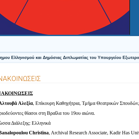
δημου Ελληνισμού και Δημόσιας Διπλωματίας του Υπουργείου Εξωτερικ
ΝΑΚΟΙΝΩΣΕΙΣ
ΝΑΚΟΙΝΩΣΕΙΣ
Αλτουβά Αλεξία
, Επίκουρη Καθηγήτρια, Τμήμα Θεατρικών Σπ
ιοδεύοντες θίασοι στη Βραΐλα του 19ου αιώνα.
ώσσα Διάλεξης: Eλληνικά
Banalopoulou
Christina
,
Archival Research Associate
,
Kadir Has Univ