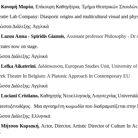
.
Κονομή Μαρία
, Επίκουρη Καθηγήτρια, Τμήμα Θεατρικών Σπουδώ
atre Lab Company: Diasporic origins and multicultural visual and phy
λώσσα
Διάλεξης
:
Αγγλικά
.
Lazou Anna - Spiridis Giannis
Assistant professor Philosophy - D
,
rates now on stage.
ώσσα
Διάλεξης
:
Αγγλικά
.
Lefka Aikaterini
,
Διδάσκουσα, Εuropean Studies Unit, University of
ek Theatre In Belgium: A Platonic Approach In Contemporary EU
ώσσα
Διάλεξης
:
Αγγλικά
.
Luciani Cristiano,
Καθηγητής
Νεοελληνικής
Λογοτεχνίας
Università
ψευτοξενοδόχος
.
Μια αγνοημένη κωμωδία που διαδραματίζεται στην 
ώσσα
Διάλεξης
: E
λληνικά
.
Μήτσου
Κυριακή
, Actor, Director, Artistic Director of Culture In A
K