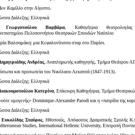
Δον Καμίλλο
στην Αίγυπτο.
ώσσα Διάλεξης: Eλληνικά
.
Γεωργοπούλου Βαρβάρα
, Καθηγήτρια θεατρολογί
νεπιστημίου Πελοποννήσου Θεατρικών Σπουδών Ναύπλιο
ρία Βαλσαμάκη: μια Κεφαλονίτισσα σταρ στο Παρίσι.
ώσσα Διάλεξης: Eλληνικά
Δημητριάδης Ανδρέας
, Αναπληρωτής καθηγητής, Τμήμα Θεάτρ
όσωπα και προσωπεία του Νικόλαου Λεκατσά (1847-1913).
ώσσα Διάλεξης: Eλληνικά
Διακουμοπούλου Κατερίνα
, Επίκουρη Καθηγήτρια, Τμήμα Θεατρι
ούτε ομογενής» Dominique-Alexandre Parodi και η «πατρίδα της καρδ
ώσσα Διάλεξης: Eλληνικά
.
Ευκολίδης
Σταύρος
,
Ηθοποιός
,
Απόφοιτος
Δραματικής
Σχολής
Κ
.
iterranean Studies, International Hellenic University, Επιτροπή
Ποντι