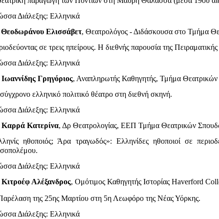
θεατρική παραγωγή των Ποντίων στη Μαύρη Θάλασσα (μέσα 19ου αιώ
ώσσα Διάλεξης: Eλληνικά
.
Θεοδωράνου Ελισσάβετ
, Θεατρολόγος - Διδάσκουσα στο Τμήμα 
ιοδεύοντας σε τρεις ηπείρους. Η διεθνής παρουσία της Πειραματικής
ώσσα Διάλεξης: Eλληνικά
.
Ιωαννίδης Γρηγόριος
, Αναπληρωτής Καθηγητής, Τμήμα Θεατρικώ
σύγχρονο ελληνικό πολιτικό θέατρο στη διεθνή σκηνή.
ώσσα Διάλεξης: Eλληνικά
.
Καρρά Κατερίνα
, Δρ Θεατρολογίας, ΕΕΠ Τμήμα Θεατρικών Σπο
λληνίς ηθοποιός; Άρα τραγωδός»: Ελληνίδες ηθοποιοί σε περιοδ
σοπολέμου.
ώσσα Διάλεξης: Eλληνικά
.
Κιτροέφ Αλέξανδρος
, Ομότιμος Καθηγητής Ιστορίας
Haverford Col
Παρέλαση της 25ης Μαρτίου στη 5η Λεωφόρο της Νέας Υόρκης.
ώσσα Διάλεξης: Eλληνικά