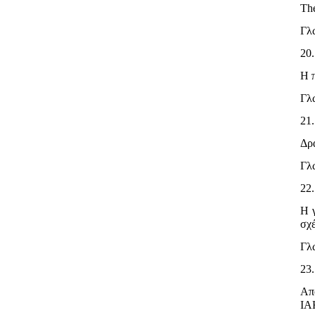
The
Γλ
20
Η 
Γλ
21
Δρ
Γλ
22
Η γ
σχ
Γλ
23
Απ
ΙΑ