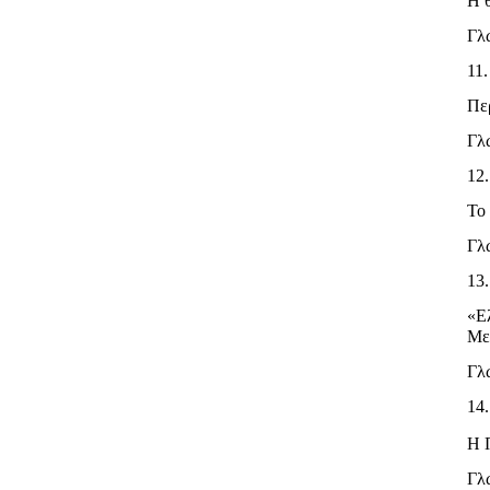
Η 
Γλ
11
Περ
Γλ
12
Το 
Γλ
13
«Ε
Με
Γλ
14
Η 
Γλ