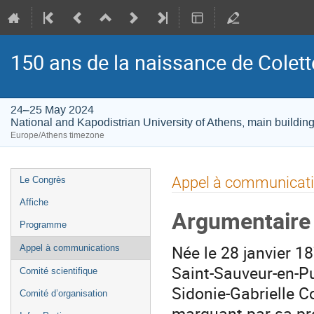
150 ans de la naissance de Colett
24–25 May 2024
National and Kapodistrian University of Athens, main buildin
Europe/Athens timezone
Event
Appel à communicat
Le Congrès
menu
Affiche
Argumentaire
Programme
Née le 28 janvier 
Appel à communications
Saint-Sauveur-en-Pu
Comité scientifique
Sidonie-Gabrielle C
Comité d’organisation
marquant par sa pré