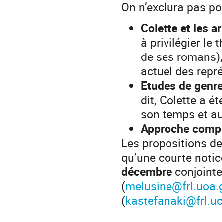
On n’exclura pas po
Colette et les a
à privilégier le
de ses romans), 
actuel des repr
Etudes de genr
dit, Colette a é
son temps et au
Approche compa
Les propositions de
qu’une courte notic
décembre
conjoint
(
melusine@frl.uoa.
(
kastefanaki@frl.uo