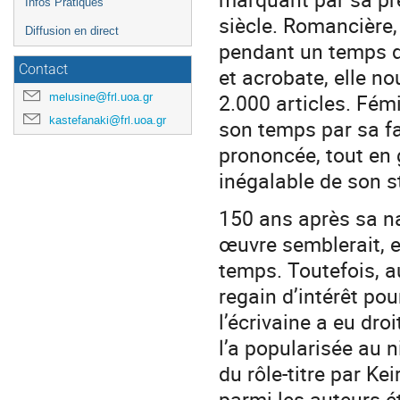
Infos Pratiques
siècle. Romancière, 
Diffusion en direct
pendant un temps d
Contact
et acrobate, elle n
2.000 articles. Fémi
melusine@frl.uoa.gr
kastefanaki@frl.uoa.gr
son temps par sa fa
prononcée, tout en 
inégalable de son st
150 ans après sa na
œuvre semblerait, e
temps. Toutefois, a
regain d’intérêt pou
l’écrivaine a eu dro
l’a popularisée au n
du rôle-titre par Kei
parmi les auteurs 