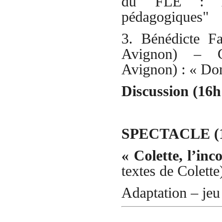
du FLE : App
pédagogiques"
3. Bénédicte Fa
Avignon) – Ca
Avignon) : « Don
Discussion (16h
SPECTACLE (18
« Colette, l’in
textes de Colette
Adaptation – jeu