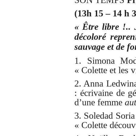
(13h 15 – 14 h 
« Être libre !.
décoloré reprenn
sauvage et de fo
1. Simona Modr
« Colette et les v
2. Anna Ledwina
: écrivaine de g
d’une femme
au
3. Soledad Soria
« Colette découv