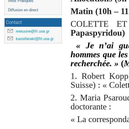
Infos Pratiques
Matin (10h – 11
Diffusion en direct
COLETTE E
Contact
Papaspyridou)
melusine@frl.uoa.gr
kastefanaki@frl.uoa.gr
« Je n’ai guè
hommes que les 
recherchée. »
(
M
1. Robert Kopp,
Suisse) : « Colet
2. Maria Psaroud
doctorante :
« La corresponda