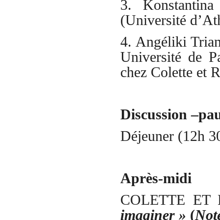
3. Konstantina 
(Université d’At
4. Angéliki Tria
Université de P
chez Colette et 
Discussion –paus
Déjeuner (12h 3
Après-midi
COLETTE ET 
imaginer »
(
Note