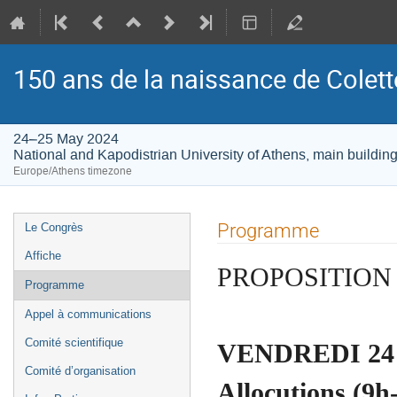
150 ans de la naissance de Colett
24–25 May 2024
National and Kapodistrian University of Athens, main buildin
Europe/Athens timezone
Event
Programme
Le Congrès
menu
Affiche
PROPOSITION
Programme
Appel à communications
Comité scientifique
VENDREDI 24
Comité d’organisation
Allocutions (9h