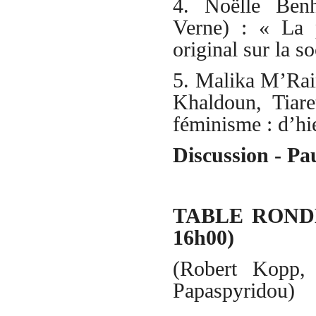
4. Noëlle Benh
Verne) : « La p
original sur la s
5. Malika M’Rai
Khaldoun, Tiare
féminisme : d’hi
Discussion - Pa
TABLE RONDE :
16h00)
(Robert Kopp, 
Papaspyridou)