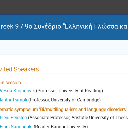
Greek 9 / 9ο Συνέδριο "Ελληνική Γλώσσα κα
vited Speakers
in session
 Vesna Stojanovik
(Professor, University of Reading)
Ianthi Tsimpli
(Professor, University of Cambridge)
ematic symposium 'Bi/multilingualism and language disorders'
Eleni Peristeri
(Associate Professor, Aristotle University of Thess
 Eirini Sanoudaki
(Reader, Bangor University)