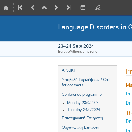
Language Disorders in 
23–24 Sept 2024
Europe/Athens timezone
Event
In
ΑΡΧΙΚΗ
menu
Υποβολή Περιλήψεων / Call
Ma
for abstracts
Dr
Conference programme
Dr 
Monday 23/9/2024
Tuesday 24/9/2024
Th
Επιστημονική Επιτροπή
Dr 
Οργανωτική Επιτροπή
Dr