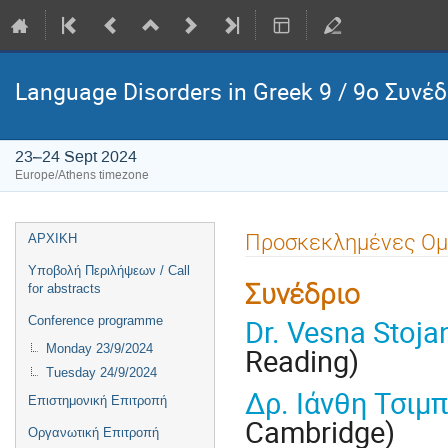
Language Disorders in Greek 9 / 9ο Συνέ
23–24 Sept 2024
Europe/Athens timezone
Event
Προσκεκλημένες Ομ
ΑΡΧΙΚΗ
menu
Υποβολή Περιλήψεων / Call
Συνέδριο
for abstracts
Dr. Vesna Stoja
Conference programme
Monday 23/9/2024
Reading)
Tuesday 24/9/2024
Δρ. Ιάνθη Τσιμ
Επιστημονική Επιτροπή
Cambridge)
Οργανωτική Επιτροπή