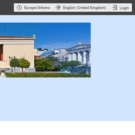
Europe/Athens
English (United Kingdom)
Login