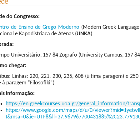
ede
de do Congresso:
ntro de Ensino de Grego Moderno
(Modern Greek Language 
cional e Kapodistríaca de Atenas (
UNKA
)
rada:
mpo Universitário, 157 84 Zografo (University Campus, 157 84
mo chegar:
ibus
: Linhas: 220, 221, 230, 235, 608 (última paragem) e 25
é à paragem “Filosofiki”)
is informação
:
https://en.greekcourses.uoa.gr/general_information/trans
https://www.google.com/maps/d/u/0/viewer?mid=1yetwl
I&msa=0&ie=UTF8&ll=37.967967700431885%2C23.7791