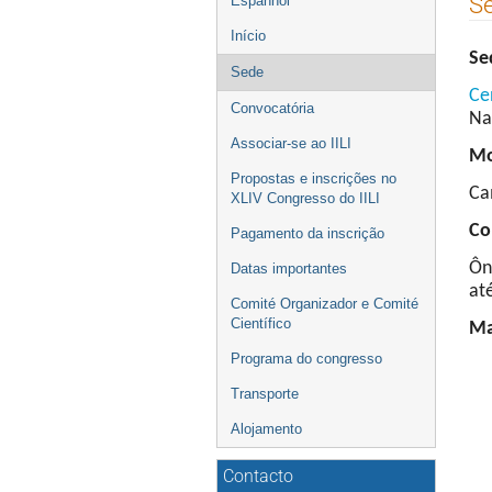
S
Espanhol
menu
Início
Se
Sede
Ce
Convocatória
Na
Associar-se ao IILI
Mo
Propostas e inscrições no
Ca
XLIV Congresso do IILI
Co
Pagamento da inscrição
Ôn
Datas importantes
at
Comité Organizador e Comité
Científico
Ma
Programa do congresso
Transporte
Alojamento
Contacto