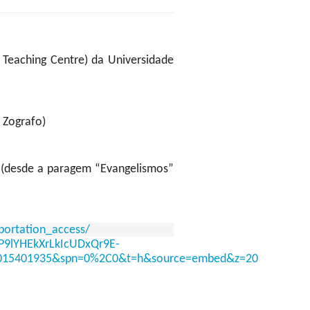
Teaching Centre) da Universidade
 Zografo)
0 (desde a paragem “Evangelismos”
portation_access/
P9lYHEkXrLkIcUDxQr9E-
3015401935&spn=0%2C0&t=h&source=embed&z=20