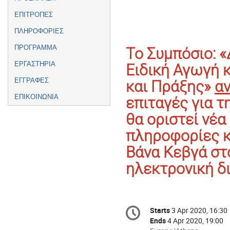
ΕΠΙΤΡΟΠΕΣ
ΠΛΗΡΟΦΟΡΙΕΣ
ΠΡΟΓΡΑΜΜΑ
Το Συμπόσιο: «
ΕΡΓΑΣΤΗΡΙΑ
Ειδική Αγωγή κ
ΕΓΓΡΑΦΕΣ
και Πράξης» 
α
ΕΠΙΚΟΙΝΩΝΙΑ
επιταγές για τ
θα οριστεί νέα
πληροφορίες κα
Βάνα Κεβγά στο
ηλεκτρονική δι
Conference
Starts
3 Apr 2020, 16:30
Date/Time
information
Ends
4 Apr 2020, 19:00