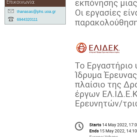
εκπόνησης μια
Επικοινωνία:
Οι εργασίες είν
thanasas@phs.uoa.gr
παρακολούθηση
6944320111
Το Εργαστήριο 
Ίδρυμα Έρευνας 
πλαίσιο της Δρ
έργων ΕΛ.ΙΔ.Ε.
Ερευνητών/τριώ
Conference
Starts
14 May 2022, 17:
Date/Time
information
Ends
15 May 2022, 14:10
All
Europe/Athens