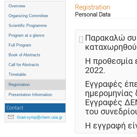
Event
Registration
Overview
menu
Personal Data
Organizing Committee
Scientific Programme
Παρακαλώ συ
Program at a glance
καταχωρηθούν
Full Program
Book of Abstracts
Η προθεσμία 
Call for Abstracts
2022.
Timetable
Εγγραφές έπε
Registration
ημερομηνίας 
Presentation Information
Εγγραφές ΔΕΝ
Contact
του συνεδρίο
Grad-symp@chem.uoa.gr
Η εγγραφή εί